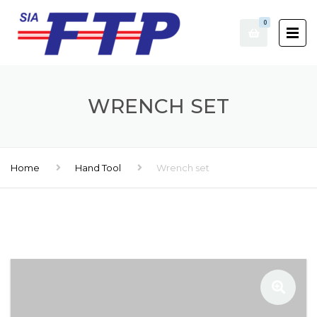
0
WRENCH SET
Home
Hand Tool
Wrench set