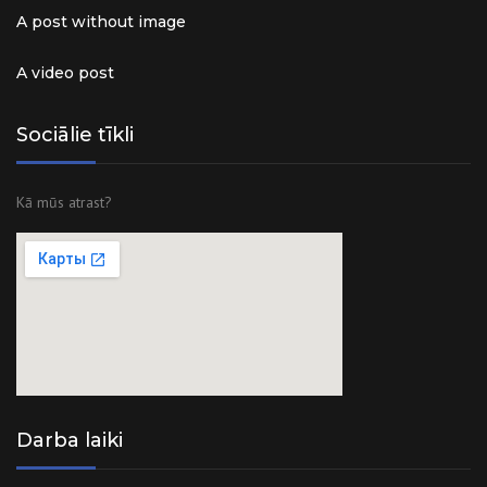
A post without image
A video post
Sociālie tīkli
Kā mūs atrast?
Darba laiki