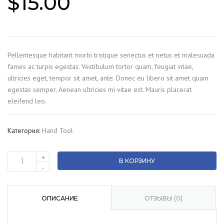
$
15.00
Pellentesque habitant morbi tristique senectus et netus et malesuada
fames ac turpis egestas. Vestibulum tortor quam, feugiat vitae,
ultricies eget, tempor sit amet, ante. Donec eu libero sit amet quam
egestas semper. Aenean ultricies mi vitae est. Mauris placerat
eleifend leo.
Категория:
Hand Tool
+
В КОРЗИНУ
Количество
-
товара
Wrench
set
ОПИСАНИЕ
ОТЗЫВЫ (0)