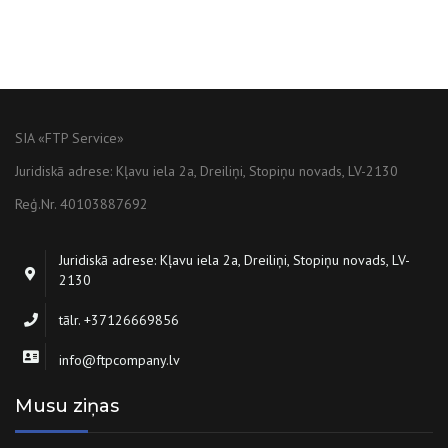
SIA «FTP Service»
Juridiskā adrese: Kļavu iela 2a, Dreiliņi, Stopiņu novads, LV-2130
Reģ.Nr. 40103887692
Juridiskā adrese: Kļavu iela 2a, Dreiliņi, Stopiņu novads, LV-
2130
tālr. +37126669856
info@ftpcompany.lv
Musu ziņas