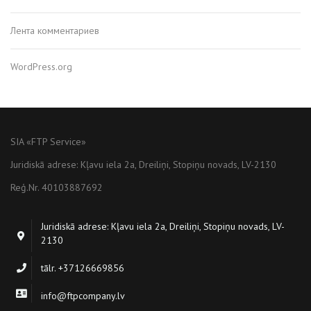
Лента комментариев
WordPress.org
SIA «FTP Service»
Juridiskā adrese: Kļavu iela 2a, Dreiliņi, Stopiņu novads, LV-2130
Reģ.Nr. 40103887692
Juridiskā adrese: Kļavu iela 2a, Dreiliņi, Stopiņu novads, LV-
2130
tālr. +37126669856
info@ftpcompany.lv