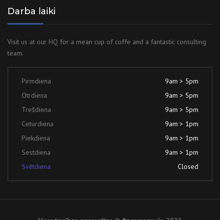
Darba laiki
Visit us at our HQ for a mean cup of coffe and a fantastic consulting
team.
Pirmdiena
9am > 5pm
Otrdiena
9am > 5pm
Trešdiena
9am > 5pm
Ceturdiena
9am > 1pm
Piekdiena
9am > 1pm
Sestdiena
9am > 1pm
Svētdiena
Closed