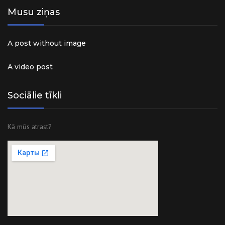
Musu ziņas
A post without image
A video post
Sociālie tīkli
Kā mūs atrast?