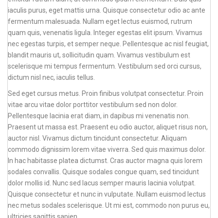
iaculis purus, eget mattis urna. Quisque consectetur odio ac ante
fermentum malesuada. Nullam eget lectus euismod, rutrum
quam quis, venenatis ligula. Integer egestas elit ipsum. Vivamus
nec egestas turpis, et semper neque. Pellentesque ac nisl feugiat,
blandit mauris ut, sollicitudin quam. Vivamus vestibulum est
scelerisque mi tempus fermentum. Vestibulum sed orci cursus,
dictum nisl nec, iaculis tellus.
Sed eget cursus metus. Proin finibus volutpat consectetur. Proin
vitae arcu vitae dolor porttitor vestibulum sed non dolor.
Pellentesque lacinia erat diam, in dapibus mi venenatis non.
Praesent ut massa est. Praesent eu odio auctor, aliquet risus non,
auctor nisl. Vivamus dictum tincidunt consectetur. Aliquam
commodo dignissim lorem vitae viverra. Sed quis maximus dolor.
In hac habitasse platea dictumst. Cras auctor magna quis lorem
sodales convallis. Quisque sodales congue quam, sed tincidunt
dolor mollis id. Nunc sed lacus semper mauris lacinia volutpat.
Quisque consectetur et nunc in vulputate. Nullam euismod lectus
nec metus sodales scelerisque. Ut mi est, commodo non purus eu,
ultricies sagittis sapien.