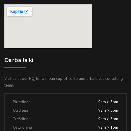
Darba laiki
Visit us at our HQ for a mean cup of coffe and a fantastic consulting
team.
Pirmdiena
9am > 5pm
Otrdiena
9am > 5pm
Trešdiena
9am > 5pm
Ceturdiena
9am > 1pm