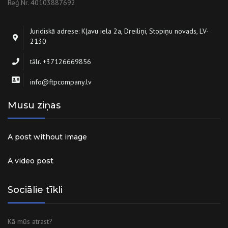
Reģ.Nr. 40103887692
Juridiskā adrese: Kļavu iela 2a, Dreiliņi, Stopiņu novads, LV-
2130
tālr. +37126669856
info@ftpcompany.lv
Musu ziņas
A post without image
A video post
Sociālie tīkli
Kā mūs atrast?