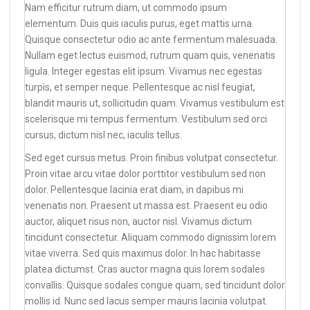
Nam efficitur rutrum diam, ut commodo ipsum
elementum. Duis quis iaculis purus, eget mattis urna.
Quisque consectetur odio ac ante fermentum malesuada.
Nullam eget lectus euismod, rutrum quam quis, venenatis
ligula. Integer egestas elit ipsum. Vivamus nec egestas
turpis, et semper neque. Pellentesque ac nisl feugiat,
blandit mauris ut, sollicitudin quam. Vivamus vestibulum est
scelerisque mi tempus fermentum. Vestibulum sed orci
cursus, dictum nisl nec, iaculis tellus.
Sed eget cursus metus. Proin finibus volutpat consectetur.
Proin vitae arcu vitae dolor porttitor vestibulum sed non
dolor. Pellentesque lacinia erat diam, in dapibus mi
venenatis non. Praesent ut massa est. Praesent eu odio
auctor, aliquet risus non, auctor nisl. Vivamus dictum
tincidunt consectetur. Aliquam commodo dignissim lorem
vitae viverra. Sed quis maximus dolor. In hac habitasse
platea dictumst. Cras auctor magna quis lorem sodales
convallis. Quisque sodales congue quam, sed tincidunt dolor
mollis id. Nunc sed lacus semper mauris lacinia volutpat.