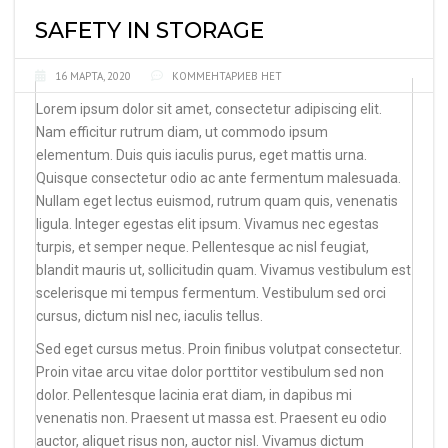
SAFETY IN STORAGE
16 МАРТА, 2020
КОММЕНТАРИЕВ НЕТ
Lorem ipsum dolor sit amet, consectetur adipiscing elit.
Nam efficitur rutrum diam, ut commodo ipsum
elementum. Duis quis iaculis purus, eget mattis urna.
Quisque consectetur odio ac ante fermentum malesuada.
Nullam eget lectus euismod, rutrum quam quis, venenatis
ligula. Integer egestas elit ipsum. Vivamus nec egestas
turpis, et semper neque. Pellentesque ac nisl feugiat,
blandit mauris ut, sollicitudin quam. Vivamus vestibulum est
scelerisque mi tempus fermentum. Vestibulum sed orci
cursus, dictum nisl nec, iaculis tellus.
Sed eget cursus metus. Proin finibus volutpat consectetur.
Proin vitae arcu vitae dolor porttitor vestibulum sed non
dolor. Pellentesque lacinia erat diam, in dapibus mi
venenatis non. Praesent ut massa est. Praesent eu odio
auctor, aliquet risus non, auctor nisl. Vivamus dictum