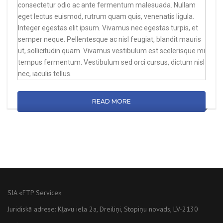
consectetur odio ac ante fermentum malesuada. Nullam
eget lectus euismod, rutrum quam quis, venenatis ligula.
Integer egestas elit ipsum. Vivamus nec egestas turpis, et
semper neque. Pellentesque ac nisl feugiat, blandit mauris
ut, sollicitudin quam. Vivamus vestibulum est scelerisque mi
tempus fermentum. Vestibulum sed orci cursus, dictum nisl
nec, iaculis tellus.
READ MORE
SIA «FTP Service»
Juridiskā adrese: Kļavu iela 2a, Dreiliņi, Stopiņu novads, LV-2130