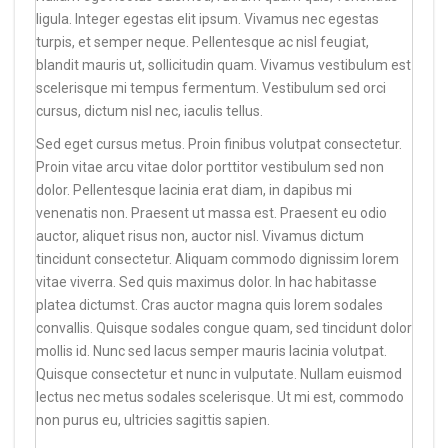
ligula. Integer egestas elit ipsum. Vivamus nec egestas
turpis, et semper neque. Pellentesque ac nisl feugiat,
blandit mauris ut, sollicitudin quam. Vivamus vestibulum est
scelerisque mi tempus fermentum. Vestibulum sed orci
cursus, dictum nisl nec, iaculis tellus.
Sed eget cursus metus. Proin finibus volutpat consectetur.
Proin vitae arcu vitae dolor porttitor vestibulum sed non
dolor. Pellentesque lacinia erat diam, in dapibus mi
venenatis non. Praesent ut massa est. Praesent eu odio
auctor, aliquet risus non, auctor nisl. Vivamus dictum
tincidunt consectetur. Aliquam commodo dignissim lorem
vitae viverra. Sed quis maximus dolor. In hac habitasse
platea dictumst. Cras auctor magna quis lorem sodales
convallis. Quisque sodales congue quam, sed tincidunt dolor
mollis id. Nunc sed lacus semper mauris lacinia volutpat.
Quisque consectetur et nunc in vulputate. Nullam euismod
lectus nec metus sodales scelerisque. Ut mi est, commodo
non purus eu, ultricies sagittis sapien.