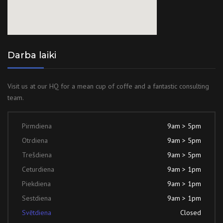
Darba laiki
Visit us at our HQ for a mean cup of coffe and a fantastic consulting
team.
Pirmdiena
9am > 5pm
Otrdiena
9am > 5pm
Trešdiena
9am > 5pm
Ceturdiena
9am > 1pm
Piekdiena
9am > 1pm
Sestdiena
9am > 1pm
Svētdiena
Closed