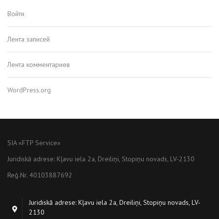
Войти
Лента записей
Лента комментариев
WordPress.org
SIA «FTP Service»
Juridiskā adrese: Kļavu iela 2a, Dreiliņi, Stopiņu novads, LV-2130
Reģ.Nr. 40103887692
Juridiskā adrese: Kļavu iela 2a, Dreiliņi, Stopiņu novads, LV-
2130