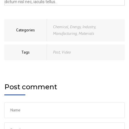
dictum nisl nec, iaculis tellus.
Chemical
,
Energy
,
Industry
,
Categories
Manufacturing
,
Materials
Tags
Post
,
Video
Post comment