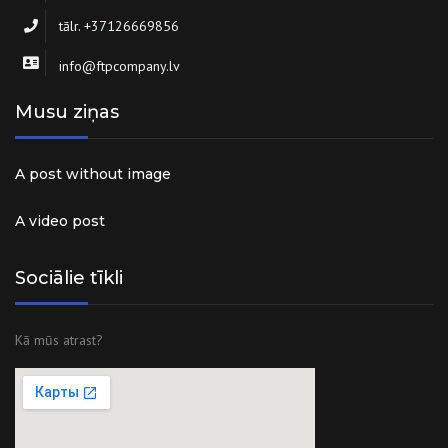
tālr. +37126669856
info@ftpcompany.lv
Musu ziņas
A post without image
A video post
Sociālie tīkli
Kā mūs atrast?