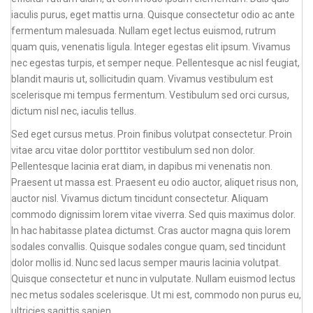
iaculis purus, eget mattis urna. Quisque consectetur odio ac ante
fermentum malesuada. Nullam eget lectus euismod, rutrum
quam quis, venenatis ligula. Integer egestas elit ipsum. Vivamus
nec egestas turpis, et semper neque. Pellentesque ac nisl feugiat,
blandit mauris ut, sollicitudin quam. Vivamus vestibulum est
scelerisque mi tempus fermentum. Vestibulum sed orci cursus,
dictum nisl nec, iaculis tellus.
Sed eget cursus metus. Proin finibus volutpat consectetur. Proin
vitae arcu vitae dolor porttitor vestibulum sed non dolor.
Pellentesque lacinia erat diam, in dapibus mi venenatis non.
Praesent ut massa est. Praesent eu odio auctor, aliquet risus non,
auctor nisl. Vivamus dictum tincidunt consectetur. Aliquam
commodo dignissim lorem vitae viverra. Sed quis maximus dolor.
In hac habitasse platea dictumst. Cras auctor magna quis lorem
sodales convallis. Quisque sodales congue quam, sed tincidunt
dolor mollis id. Nunc sed lacus semper mauris lacinia volutpat.
Quisque consectetur et nunc in vulputate. Nullam euismod lectus
nec metus sodales scelerisque. Ut mi est, commodo non purus eu,
ultricies sagittis sapien.