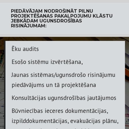
PIEDĀVĀJAM NODROŠINĀT PILNU
PROJEKTĒŠANAS PAKALPOJUMU KLĀSTU
JEBKĀDAM UGUNSDROŠĪBAS
RISINĀJUMAM:
Ē
ku audits
Esošo sistēmu izvērtēšana
,
Jaunas sistēmas/ugunsdrošo risinājumu
piedāvājums
un tā projektēšana
Konsultācijas ugunsdrošības jautājumos
Būvniecības ieceres dokumentācijas,
izpilddokumentācijas, evakuācijas plānu,