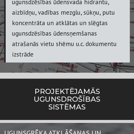
ugunsdzēsības ūdensvada hidrantu,
aizbīdņu, vadības mezglu, sūkņu, putu
koncentrāta un atklātas un slēgtas
ugunsdzēsības ūdensņemšanas
atrašanās vietu shēmu u.c. dokumentu
izstrāde
PROJEKTĒJAMĀS
UGUNSDROŠĪBAS
SISTĒMAS
UGUNSGRĒKA ATKLĀŠANAS UN