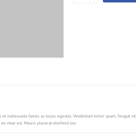
-
товара
Brush
s et malesuada fames ac turpis egestas. Vestibulum tortor quam, feugiat vita
mi vitae est. Mauris placerat eleifend leo.