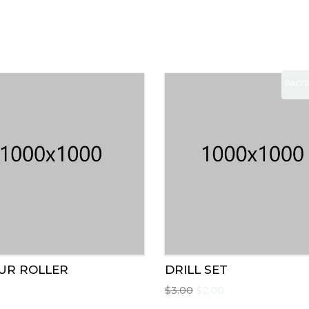
РАСП
UR ROLLER
DRILL SET
$
3.00
$
2.00