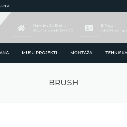
LV-2130
Kļavu iela 2a, Dreiliņi
E-Pasts
Stopiņu novads, LV-2130
info@ftpcompa
ŠANA
MŪSU PROJEKTI
MONTĀŽA
TEHNISK
BRUSH