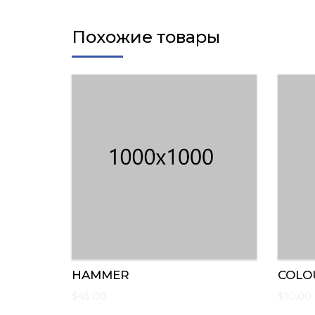
Похожие товары
HAMMER
COLO
$
45.00
$
10.00