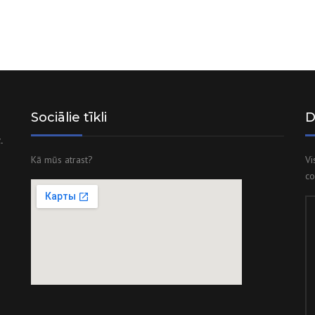
Sociālie tīkli
D
-
Kā mūs atrast?
Vi
co