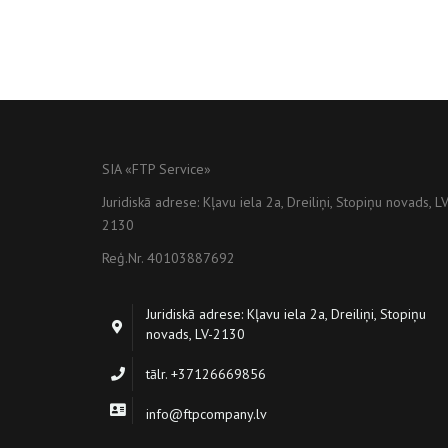
SIA «FTP Service»
Juridiskā adrese: Kļavu iela 2a, Dreiliņi, Stopiņu novads, LV
2130
Reģ.Nr. 40103887692
Juridiskā adrese: Kļavu iela 2a, Dreiliņi, Stopiņu
novads, LV-2130
tālr. +37126669856
info@ftpcompany.lv