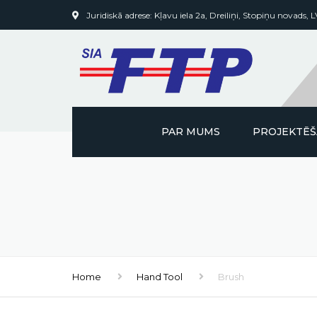
Juridiskā adrese: Kļavu iela 2a, Dreiliņi, Stopiņu novads, 
PAR MUMS
PROJEKTĒ
Home
Hand Tool
Brush