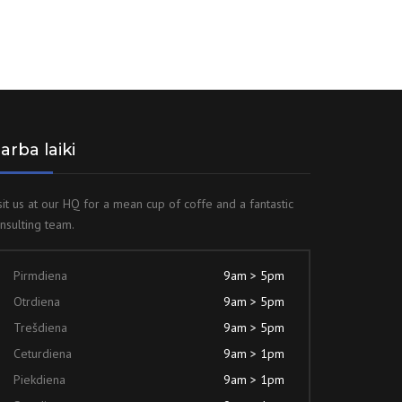
arba laiki
sit us at our HQ for a mean cup of coffe and a fantastic
nsulting team.
Pirmdiena
9am > 5pm
Otrdiena
9am > 5pm
Trešdiena
9am > 5pm
Ceturdiena
9am > 1pm
Piekdiena
9am > 1pm