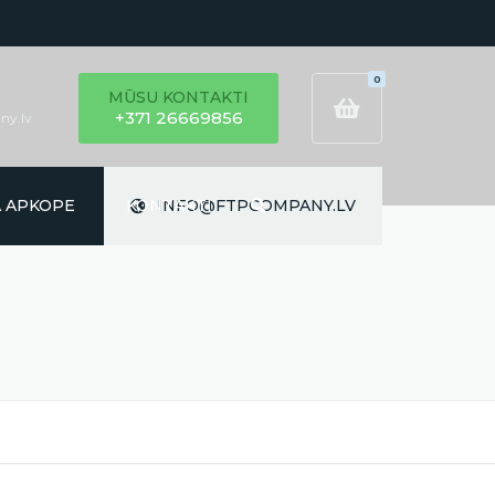
0
MŪSU KONTAKTI
+371 26669856
ny.lv
Ā APKOPE
KONTAKTI
INFO@FTPCOMPANY.LV