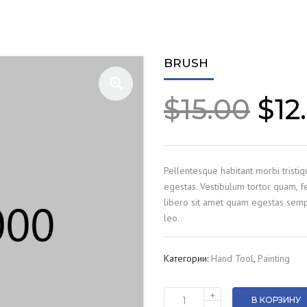
BRUSH
$
15.00
$
12
Pellentesque habitant morbi tristi
egestas. Vestibulum tortor quam, fe
libero sit amet quam egestas sempe
leo.
Категории:
Hand Tool
,
Painting
+
В КОРЗИНУ
Количество