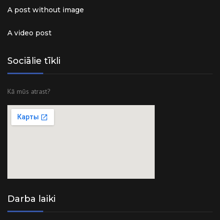
A post without image
A video post
Sociālie tīkli
Kā mūs atrast?
Darba laiki