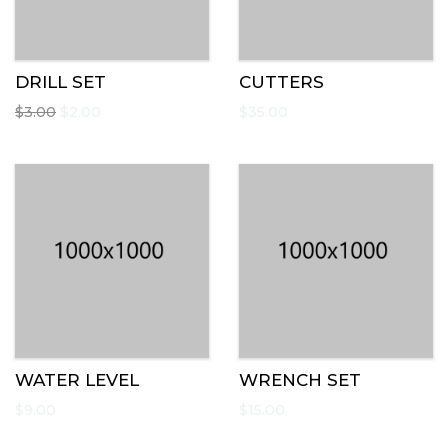
DRILL SET
CUTTERS
$
3.00
$
2.00
$
35.00
WATER LEVEL
WRENCH SET
$
9.00
$
15.00