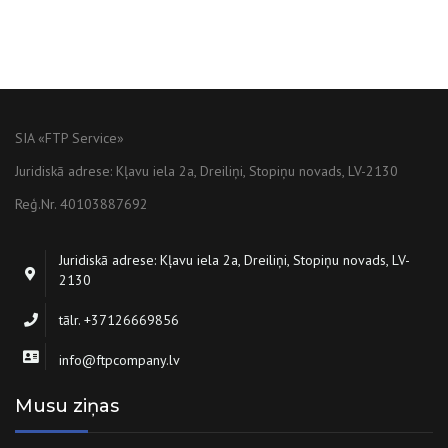
SIA «FTP Service»
Juridiskā adrese: Kļavu iela 2a, Dreiliņi, Stopiņu novads, LV-2130
Reģ.Nr. 40103887692
Juridiskā adrese: Kļavu iela 2a, Dreiliņi, Stopiņu novads, LV-
2130
tālr. +37126669856
info@ftpcompany.lv
Musu ziņas