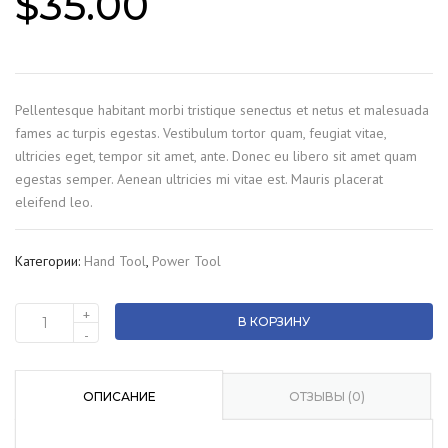
$
35.00
Pellentesque habitant morbi tristique senectus et netus et malesuada
fames ac turpis egestas. Vestibulum tortor quam, feugiat vitae,
ultricies eget, tempor sit amet, ante. Donec eu libero sit amet quam
egestas semper. Aenean ultricies mi vitae est. Mauris placerat
eleifend leo.
Категории:
Hand Tool
,
Power Tool
+
В КОРЗИНУ
Количество
-
товара
Electric
saw
ОПИСАНИЕ
ОТЗЫВЫ (0)