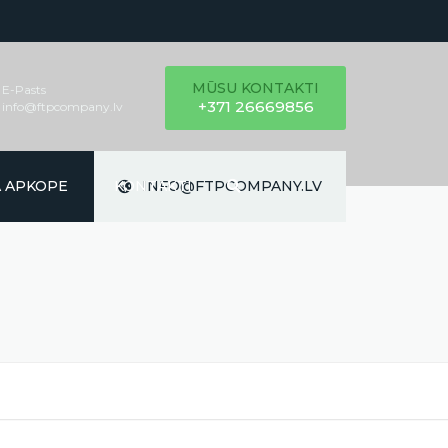
MŪSU KONTAKTI
E-Pasts
+371 26669856
info@ftpcompany.lv
Ā APKOPE
KONTAKTI
INFO@FTPCOMPANY.LV