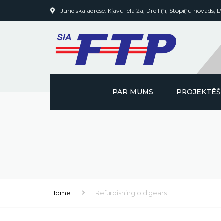
Juridiskā adrese: Kļavu iela 2a, Dreiliņi, Stopiņu novads, 
PAR MUMS
PROJEKTĒ
Home
Refurbishing old gears