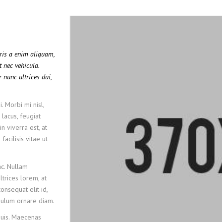
uris a enim aliquam,
t nec vehicula.
 nunc ultrices dui,
. Morbi mi nisl,
 lacus, feugiat
n viverra est, at
acilisis vitae ut
c. Nullam
ltrices lorem, at
onsequat elit id,
tibulum ornare diam.
quis. Maecenas