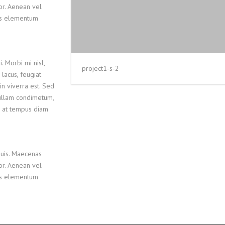
lor. Aenean vel
lus elementum
. Morbi mi nisl,
project1-s-2
 lacus, feugiat
in viverra est. Sed
Nullam condimetum,
m, at tempus diam
quis. Maecenas
lor. Aenean vel
lus elementum