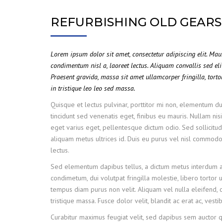
REFURBISHING OLD GEARS
Lorem ipsum dolor sit amet, consectetur adipiscing elit. Ma
condimentum nisl a, laoreet lectus. Aliquam convallis sed eli
Praesent gravida, massa sit amet ullamcorper fringilla, tortor
in tristique leo leo sed massa.
Quisque et lectus pulvinar, porttitor mi non, elementum dui
tincidunt sed venenatis eget, finibus eu mauris. Nullam nisi
eget varius eget, pellentesque dictum odio. Sed sollicitudi
aliquam metus ultrices id. Duis eu purus vel nisl commodo f
lectus.
Sed elementum dapibus tellus, a dictum metus interdum a
condimetum, dui volutpat fringilla molestie, libero tortor u
tempus diam purus non velit. Aliquam vel nulla eleifend, c
tristique massa. Fusce dolor velit, blandit ac erat ac, ves
Curabitur maximus feugiat velit, sed dapibus sem auctor 