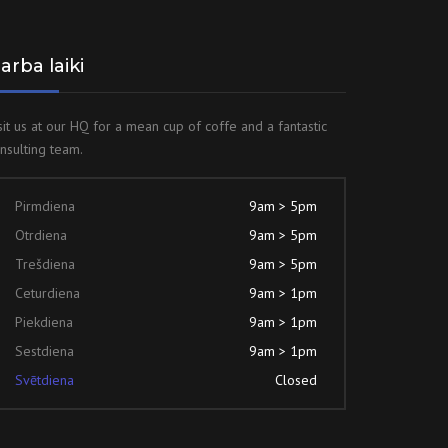
arba laiki
sit us at our HQ for a mean cup of coffe and a fantastic
nsulting team.
Pirmdiena
9am > 5pm
Otrdiena
9am > 5pm
Trešdiena
9am > 5pm
Ceturdiena
9am > 1pm
Piekdiena
9am > 1pm
Sestdiena
9am > 1pm
Svētdiena
Closed