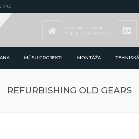
LV-2130
Kļavu iela 2a, Dreiliņi
Stopiņu novads, LV-2130
ŠANA
MŪSU PROJEKTI
MONTĀŽA
TEHNISK
REFURBISHING OLD GEARS