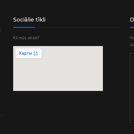
Sociālie tīkli
D
-
Kā mūs atrast?
Vi
co