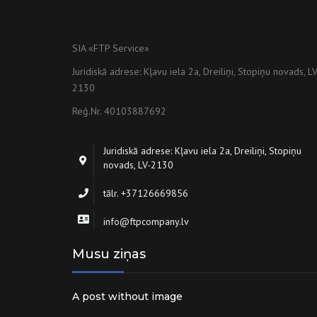
SIA «FTP Service»
Juridiskā adrese: Kļavu iela 2a, Dreiliņi, Stopiņu novads, LV
2130
Reģ.Nr. 40103887692
Juridiskā adrese: Kļavu iela 2a, Dreiliņi, Stopiņu
novads, LV-2130
tālr. +37126669856
info@ftpcompany.lv
Musu ziņas
A post without image