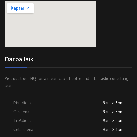
Darba laiki
Visit us at our HQ for a mean cup of coffe and a fantastic consulting
team.
Pirmdiena
9am > 5pm
Otrdiena
9am > 5pm
Trešdiena
9am > 5pm
Ceturdiena
9am > 1pm