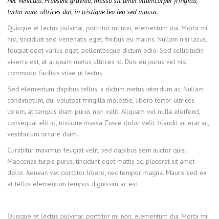
nec vehicula. Praesent gravida, massa sit amet ullamcorper fringilla,
tortor nunc ultrices dui, in tristique leo leo sed massa.
Quisque et lectus pulvinar, porttitor mi non, elementum dui. Morbi mi
nisl, tincidunt sed venenatis eget, finibus eu mauris. Nullam nisi lacus,
feugiat eget varius eget, pellentesque dictum odio. Sed sollicitudin
viverra est, at aliquam metus ultrices id. Duis eu purus vel nisl
commodo facilisis vitae ut lectus.
Sed elementum dapibus tellus, a dictum metus interdum ac. Nullam
condimetum, dui volutpat fringilla molestie, libero tortor ultrices
lorem, at tempus diam purus non velit. Aliquam vel nulla eleifend,
consequat elit id, tristique massa. Fusce dolor velit, blandit ac erat ac,
vestibulum ornare diam.
Curabitur maximus feugiat velit, sed dapibus sem auctor quis.
Maecenas turpis purus, tincidunt eget mattis ac, placerat sit amet
dolor. Aenean vel porttitor libero, nec tempor magna. Mauris sed ex
at tellus elementum tempus dignissim ac est.
Quisque et lectus pulvinar, porttitor mi non, elementum dui. Morbi mi