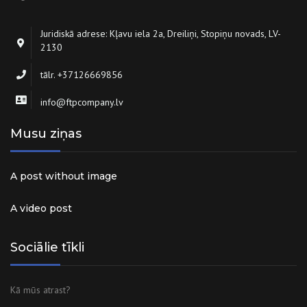
Juridiskā adrese: Kļavu iela 2a, Dreiliņi, Stopiņu novads, LV-
2130
tālr. +37126669856
info@ftpcompany.lv
Musu ziņas
A post without image
A video post
Sociālie tīkli
Kā mūs atrast?