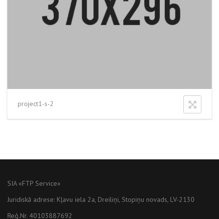
project1-s-2
SIA «FTP Service»
Juridiskā adrese: Kļavu iela 2a, Dreiliņi, Stopiņu novads, LV-2130
Reģ.Nr. 40103887692